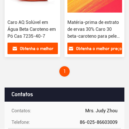
Caro AQ Solúvel em
Matéria-prima de extrato
Água Beta Caroteno em
de ervas 30% Caro 30
Pó Cas 7235-40-7
beta-caroteno para pele
Cas 7235-40-7 solúvel em
Obtenha o melhor
Obtenha o melhor preço
óleo
preço
1
Contatos
Contatos:
Mrs. Judy Zhou
Telefone:
86-025-86603009