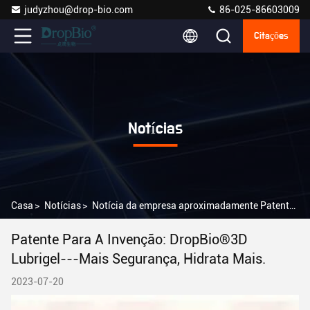
judyzhou@drop-bio.com
86-025-86603009
Citações
Notícias
Casa
>
Notícias
>
Notícia da empresa aproximadamente Patente para a invenção: DropBio®3D Lubrigel---mais segurança, hidrata mais.
Patente Para A Invenção: DropBio®3D
Lubrigel---Mais Segurança, Hidrata Mais.
2023-07-20