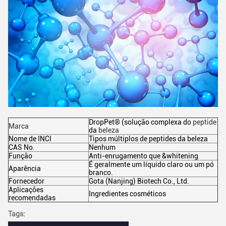
DropPet® (solução complexa do
peptide
Marca
da
beleza
Nome de INCI
Tipos múltiplos de peptides da beleza
CAS No.
Nenhum
Função
Anti-enrugamento que &whitening
É geralmente um líquido claro ou um pó
Aparência
branco.
Fornecedor
Gota (Nanjing) Biotech Co., Ltd.
Aplicações
Ingredientes cosméticos
recomendadas
Tags: