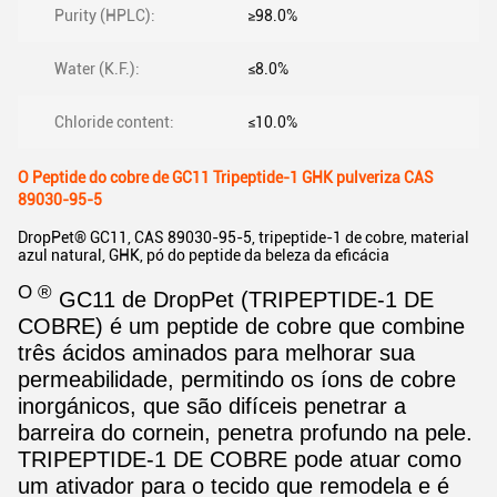
Purity (HPLC):
≥98.0%
Water (K.F.):
≤8.0%
Chloride content:
≤10.0%
O Peptide do cobre de GC11 Tripeptide-1 GHK pulveriza CAS
89030-95-5
DropPet® GC11, CAS 89030-95-5, tripeptide-1 de cobre, material
azul natural, GHK, pó do peptide da beleza da eficácia
O ®
GC11 de DropPet (TRIPEPTIDE-1 DE
COBRE) é um peptide de cobre que combine
três ácidos aminados para melhorar sua
permeabilidade, permitindo os íons de cobre
inorgánicos, que são difíceis penetrar a
barreira do cornein, penetra profundo na pele.
TRIPEPTIDE-1 DE COBRE pode atuar como
um ativador para o tecido que remodela e é