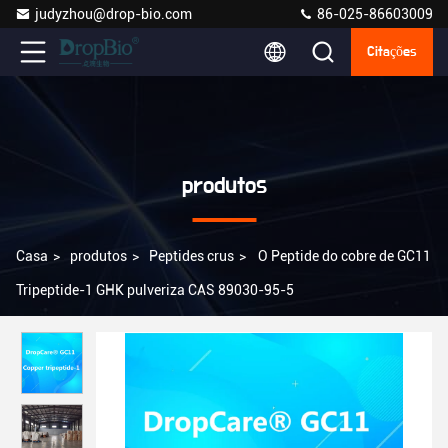
judyzhou@drop-bio.com
86-025-86603009
Citações
produtos
Casa
>
produtos
>
Peptides crus
>
O Peptide do cobre de GC11
Tripeptide-1 GHK pulveriza CAS 89030-95-5