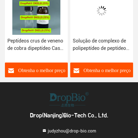
Peptídeos crus de veneno
Solução de complexo de
de cobra dipeptídeo Cas
polipeptídeo de peptídeo
823202-99-9
APA bruto
Diaminobutiroil
antienvelhecimento
Benzilamida Diace
Obtenha o melhor preço
Obtenha o melhor preço
Drop(Nanjing)Bio-Tech Co., Ltd.
judyzhou@drop-bio.com