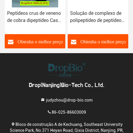
Peptídeos crus de veneno
Solução de complexo de
de cobra dipeptídeo Cas
polipeptídeo de peptídeo
823202-99-9
APA bruto
Diaminobutiroil
antienvelhecimento
Benzilamida Diace
Obtenha o melhor preço
Obtenha o melhor preço
Drop(Nanjing)Bio-Tech Co., Ltd.
judyzhou@drop-bio.com
86-025-86603009
Bloco de construção A de Kechuang, Southeast University
Science Park, No.371 Heyan Road, Qixia District, Nanjing, PR,