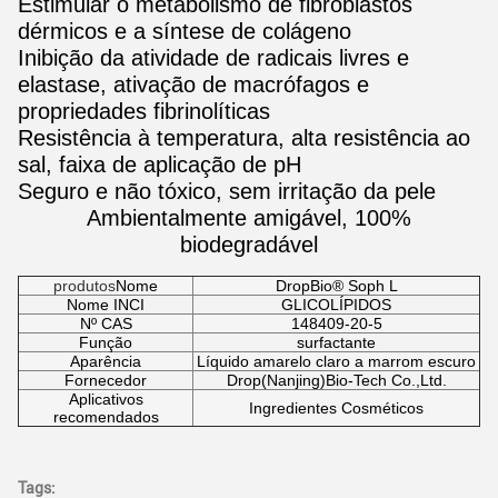
Estimular o metabolismo de fibroblastos
dérmicos e a síntese de colágeno
Inibição da atividade de radicais livres e
elastase, ativação de macrófagos e
propriedades fibrinolíticas
Resistência à temperatura, alta resistência ao
sal, faixa de aplicação de pH
Seguro e não tóxico, sem irritação da pele
Ambientalmente amigável, 100%
biodegradável
produtos
Nome
DropBio® Soph L
Nome INCI
GLICOLÍPIDOS
Nº CAS
148409-20-5
Função
surfactante
Aparência
Líquido amarelo claro a marrom escuro
Fornecedor
Drop(Nanjing)Bio-Tech Co.,Ltd.
Aplicativos
Ingredientes Cosméticos
recomendados
Tags: