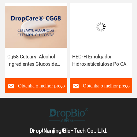
Cg68 Cetearyl Alcohol
HEC-H Emulgador
Ingredientes Glucoside
Hidroxietilcelulose Pó CAS
Emulsify Cas No 67762-
9004-62-0 Espessante
27-0 Cas 246159-33-1
Não Iônico
Obtenha o melhor preço
Obtenha o melhor preço
Drop(Nanjing)Bio-Tech Co., Ltd.