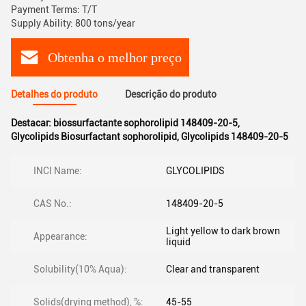
Payment Terms: T/T
Supply Ability: 800 tons/year
Obtenha o melhor preço
Detalhes do produto
Descrição do produto
Destacar:
biossurfactante sophorolipid 148409-20-5
,
Glycolipids Biosurfactant sophorolipid
,
Glycolipids 148409-20-5
INCI Name:
GLYCOLIPIDS
CAS No.:
148409-20-5
Light yellow to dark brown
Appearance:
liquid
Solubility(10% Aqua):
Clear and transparent
Solids(drying method), %:
45-55