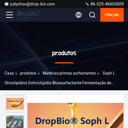
judyzhou@drop-bio.com
86-025-86603009
Citações
produtos
Casa
>
produtos
>
Matérias primas surfactantes
>
Soph L
Glicolipídios Soforolipídio Biossurfactante Fermentação de
Levedura Cas 148409-20-5