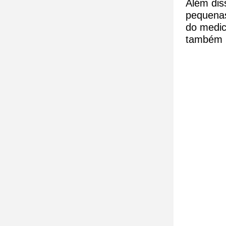
Além dis
pequenas
do medic
também p