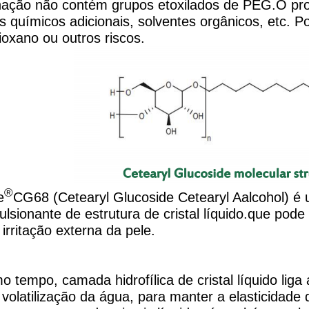
ação não contém grupos etoxilados de PEG.O proc
s químicos adicionais, solventes orgânicos, etc. P
ioxano ou outros riscos.
®
e
CG68 (Cetearyl Glucoside Cetearyl Aalcohol) é
lsionante de estrutura de cristal líquido.que pod
 irritação externa da pele.
 tempo, camada hidrofílica de cristal líquido liga
a volatilização da água, para manter a elasticidade 