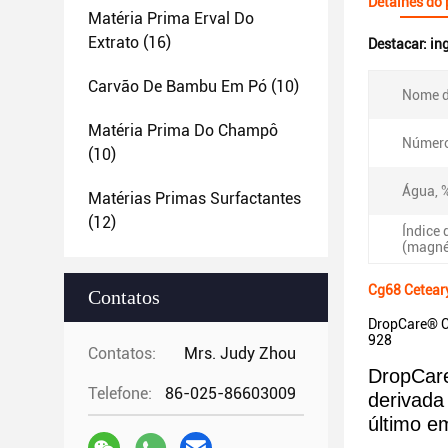
Detalhes do
Matéria Prima Erval Do
Extrato
(16)
Destacar:
in
Carvão De Bambu Em Pó
(10)
Nome d
Matéria Prima Do Champô
Número
(10)
Água, 
Matérias Primas Surfactantes
(12)
Índice 
(magné
Cg68 Cetear
Contatos
DropCare® C
928
Contatos:
Mrs. Judy Zhou
DropCare
Telefone:
86-025-86603009
derivada 
último em