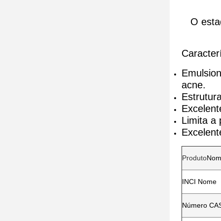
O esta
Caracterí
Emulsion
acne.
Estrutura
Excelent
Limita a
Excelent
Produto
Nom
INCI Nome
Número CA