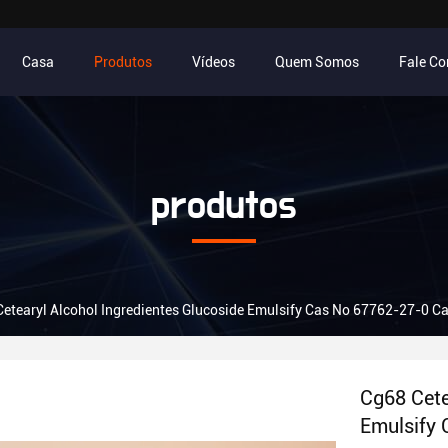
Casa
Produtos
Vídeos
Quem Somos
Fale C
produtos
etearyl Alcohol Ingredientes Glucoside Emulsify Cas No 67762-27-0 
Cg68 Cete
Emulsify