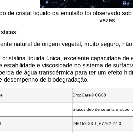
do de cristal líquido da emulsão foi observado so
vezes.
sticas:
ante natural de origem vegetal, muito seguro, não 
 cristalina líquida única, excelente capacidade de 
e estabilidade e viscosidade no sistema de surfacta
 perda de água transdérmica para ter um efeito hid
e desempenho de biodegradação.
e
DropCare® CG68
Glucosídeo de cetarila e álcool d
S.
246159-33-1, 67762-27-0