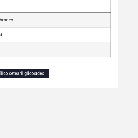
 branco
d.
ílico cetearil glicosídeo