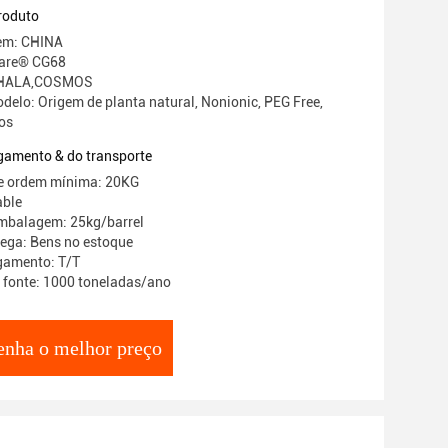
roduto
gem: CHINA
are® CG68
: HALA,COSMOS
elo: Origem de planta natural, Nonionic, PEG Free,
dos
gamento & do transporte
e ordem mínima: 20KG
able
embalagem: 25kg/barrel
ega: Bens no estoque
gamento: T/T
 fonte: 1000 toneladas/ano
enha o melhor preço