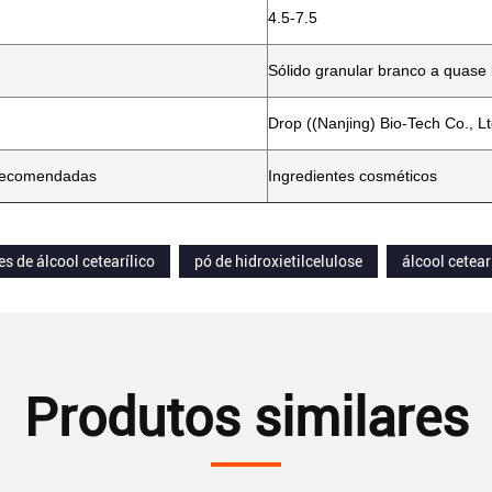
4.5-7.5
Sólido granular branco a quase
Drop ((Nanjing) Bio-Tech Co., Lt
 recomendadas
Ingredientes cosméticos
es de álcool cetearílico
pó de hidroxietilcelulose
álcool cetear
Produtos similares