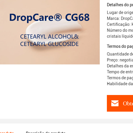
Detalhes do p
Lugar de ori
Marca: DropC
Certificação
Número do mod
cristais líqui
Termos do pa
Quantidade d
Preço: negoti
Detalhes da 
Tempo de entr
Termos de pa
Habilidade da
Obt