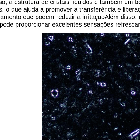
so, a estrutura de cristais líquidos é também um 
, o que ajuda a promover a transferência e liberaç
amento,que podem reduzir a irritaçãoAlém disso, a 
ode proporcionar excelentes sensações refrescan