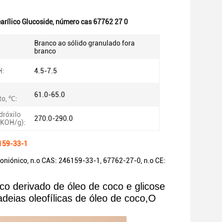
earílico Glucoside
,
número cas 67762 27 0
Branco ao sólido granulado fora
branco
H:
4.5-7.5
61.0-65.0
to, ℃:
dróxilo
270.0-290.0
 KOH/g):
6159-33-1
iónico, n.o CAS: 246159-33-1, 67762-27-0, n.o CE:
co derivado de óleo de coco e glicose
adeias oleofílicas de óleo de coco,O