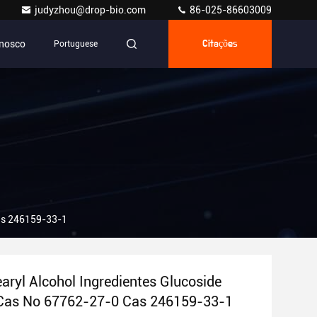
judyzhou@drop-bio.com
86-025-86603009
onosco
Portuguese
Citações
Cas 246159-33-1
aryl Alcohol Ingredientes Glucoside
 Cas No 67762-27-0 Cas 246159-33-1