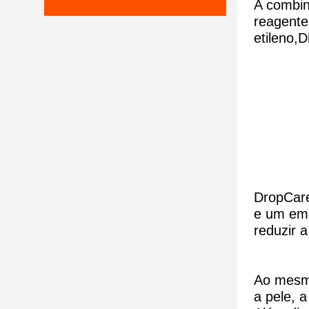
A combin
reagente
etileno,D
DropCar
e um emu
reduzir a
Ao mesmo
a pele
, 