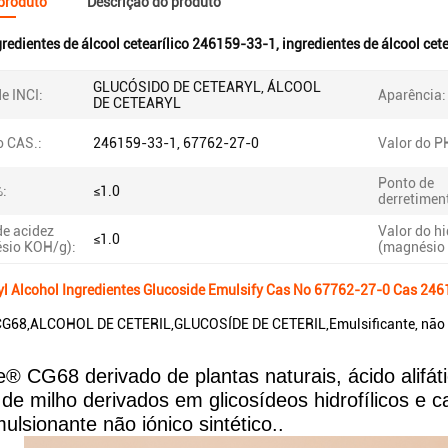
 produto
Descrição do produto
gredientes de álcool cetearílico 246159-33-1
,
ingredientes de álcool cet
GLUCÓSIDO DE CETEARYL, ÁLCOOL
e INCI:
Aparência:
DE CETEARYL
 CAS.:
246159-33-1, 67762-27-0
Valor do P
Ponto de
%:
≤1.0
derretimen
de acidez
Valor do hi
≤1.0
sio KOH/g):
(magnésio
yl Alcohol Ingredientes Glucoside Emulsify Cas No 67762-27-0 Cas 24
G68,ALCOHOL DE CETERIL,GLUCOSÍDE DE CETERIL,Emulsificante, não on
® CG68 derivado de plantas naturais, ácido alifáti
de milho derivados em glicosídeos hidrofílicos e c
ulsionante não iónico sintético..